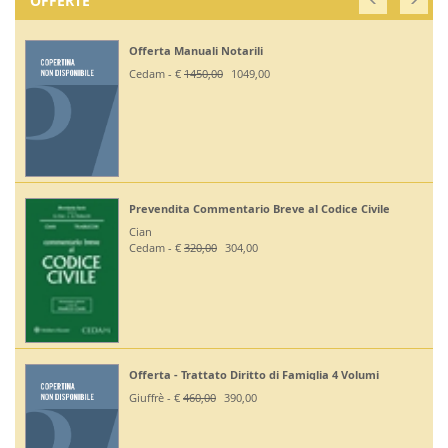
OFFERTE
Offerta Manuali Notarili
Cedam - €
1450,00
1049,00
Prevendita Commentario Breve al Codice Civile
Cian
Cedam - €
320,00
304,00
Offerta - Trattato Diritto di Famiglia 4 Volumi
Giuffrè - €
460,00
390,00