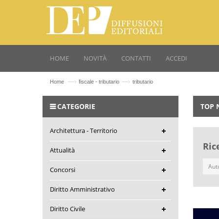
HOME
NOVITÀ
CONTATTI
ACCEDI
—›
—›
Home
fiscale - tributario
tributario
CATEGORIE
TOP 
Architettura - Territorio
Ric
Attualità
Concorsi
Diritto Amministrativo
Diritto Civile