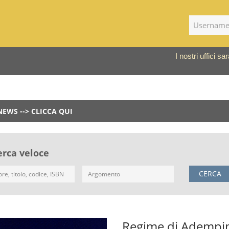
I nostri uffici 
NEWS --> CLICCA QUI
erca veloce
CERCA
Regime di Adempim