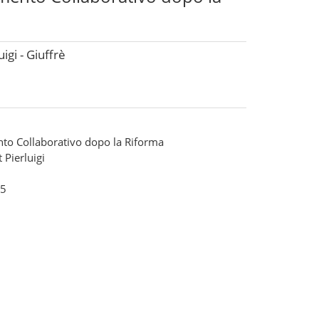
igi - Giuffrè
o Collaborativo dopo la Riforma
 Pierluigi
5