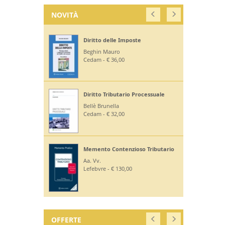
NOVITÀ
Diritto delle Imposte
Beghin Mauro
Cedam - € 36,00
Diritto Tributario Processuale
Bellè Brunella
Cedam - € 32,00
Memento Contenzioso Tributario
Aa. Vv.
Lefebvre - € 130,00
OFFERTE