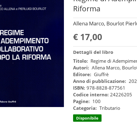
Riforma
Allena Marco, Bourlot Pierlu
€ 17,00
Dettagli del libro
Titolo:
Regime di Adempiment
Autori:
Allena Marco, Bourlot
Editore:
Giuffrè
Anno di pubblicazione:
202
ISBN:
978-8828-877561
Codice interno:
24226205
Pagine:
100
Categoria:
Tributario
Disponibile