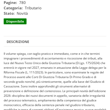
Pagine:
780
Categoria:
Tributario
Stato:
Novità
Disponibile
DESCRIZIONE
Il volume spiega, con taglio pratico e immediato, come e in che termini
impugnare i provvedimenti di accertamento e riscossione dei tributi, alla
luce del Nuovo Testo Unico della Giustizia Tributaria (D.Lgs. 175/2024) che
entrerà in vigore nel 2027, emanato in attuazione della Legge delega per la
Riforma Fiscale (L. 111/2023). In particolare, sono esaminate le regole del
Processo avanti alle Corti Di Giustizia Tributaria Di Primo Grado e di
secondo grado nonché, più sinteticamente, quelle alla base del Giudizio di
Cassazione. Sono inoltre approfonditi gli strumenti alternativi di
prevenzione e definizione del contenzioso. Le principali novità dell'edizione
2026: disciplina dei nuovi documenti in appello, sanatoria delle irregolarità
del processo telematico, ampliamento della competenza del giudice
monocratico, efficacia della sentenza penale nel giudizio tributario,
modifiche in tema di soggetti abilitati all'assistenza tecnica, nuove modalità