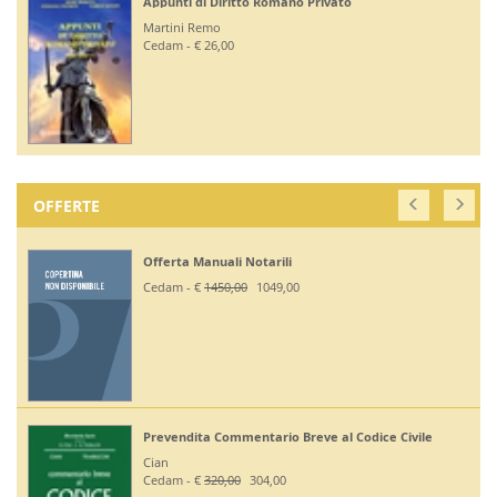
Appunti di Diritto Romano Privato
Martini Remo
Cedam - € 26,00
OFFERTE
Offerta Manuali Notarili
Cedam - €
1450,00
1049,00
Prevendita Commentario Breve al Codice Civile
Cian
Cedam - €
320,00
304,00