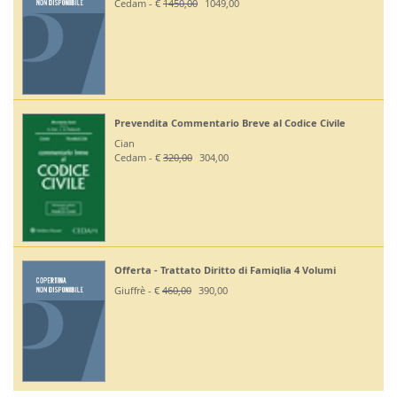
Cedam - €
1450,00
1049,00
Prevendita Commentario Breve al Codice Civile
Cian
Cedam - €
320,00
304,00
Offerta - Trattato Diritto di Famiglia 4 Volumi
Giuffrè - €
460,00
390,00