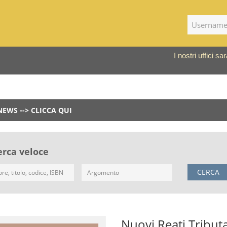
I nostri uffici 
NEWS --> CLICCA QUI
erca veloce
CERCA
Nuovi Reati Tributa