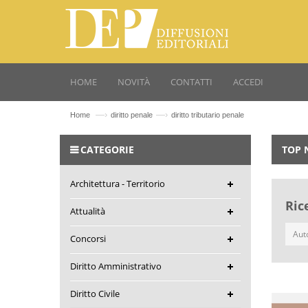
HOME
NOVITÀ
CONTATTI
ACCEDI
—›
—›
Home
diritto penale
diritto tributario penale
CATEGORIE
TOP 
Architettura - Territorio
Ric
Attualità
Concorsi
Diritto Amministrativo
Diritto Civile