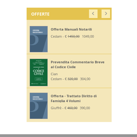
OFFERTE
Offerta Manuali Notarili
Cedam - €
1450,00
1049,00
Prevendita Commentario Breve
al Codice Civile
Cian
Cedam - €
320,00
304,00
Offerta - Trattato Diritto di
Famiglia 4 Volumi
Giuffrè - €
460,00
390,00