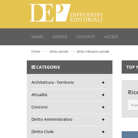
HOME
NOVITÀ
CONTATTI
ACCEDI
—›
—›
Home
diritto penale
diritto tributario penale
CATEGORIE
TOP 
Architettura - Territorio
Ric
Attualità
Concorsi
Diritto Amministrativo
Diritto Civile