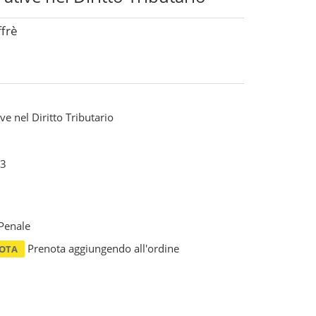
ffrè
e nel Diritto Tributario
3
 Penale
Prenota aggiungendo all'ordine
NOTA