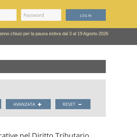
LOG IN
saranno chiusi per la pausa estiva dal 3 al 19 Agosto 2026
AVANZATA
RESET
tive nel Diritto Tributario