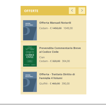
OFFERTE
Offerta Manuali Notarili
Cedam - €
1450,00
1049,00
Prevendita Commentario Breve
al Codice Civile
Cian
Cedam - €
320,00
304,00
Offerta - Trattato Diritto di
Famiglia 4 Volumi
Giuffrè - €
460,00
390,00