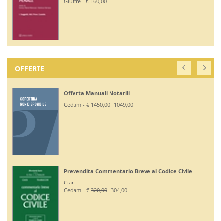
Giuffrè - € 160,00
OFFERTE
Offerta Manuali Notarili
Cedam - €
1450,00
1049,00
Prevendita Commentario Breve al Codice Civile
Cian
Cedam - €
320,00
304,00