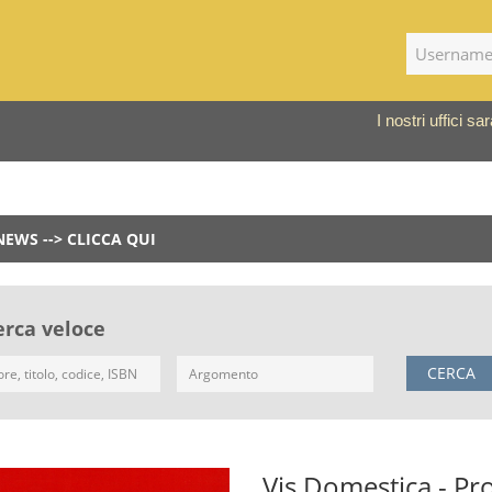
I nostri uffici 
NEWS --> CLICCA QUI
erca veloce
CERCA
Vis Domestica - Pro