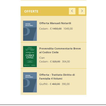
OFFERTE
Offerta Manuali Notarili
Cedam - €
1450,00
1049,00
Prevendita Commentario Breve
al Codice Civile
Cian
Cedam - €
320,00
304,00
Offerta - Trattato Diritto di
Famiglia 4 Volumi
Giuffrè - €
460,00
390,00