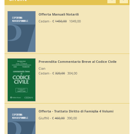
Offerta Manuali Notarili
Cedam - €
1450,00
1049,00
Prevendita Commentario Breve al Codice Civile
Cian
Cedam - €
320,00
304,00
Offerta - Trattato Diritto di Famiglia 4 Volumi
Giuffrè - €
460,00
390,00