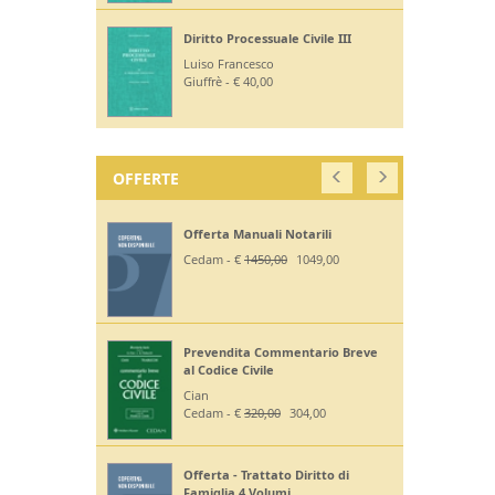
Diritto Processuale Civile III
Luiso Francesco
Giuffrè - € 40,00
OFFERTE
Offerta Manuali Notarili
Cedam - €
1450,00
1049,00
Prevendita Commentario Breve
al Codice Civile
Cian
Cedam - €
320,00
304,00
Offerta - Trattato Diritto di
Famiglia 4 Volumi