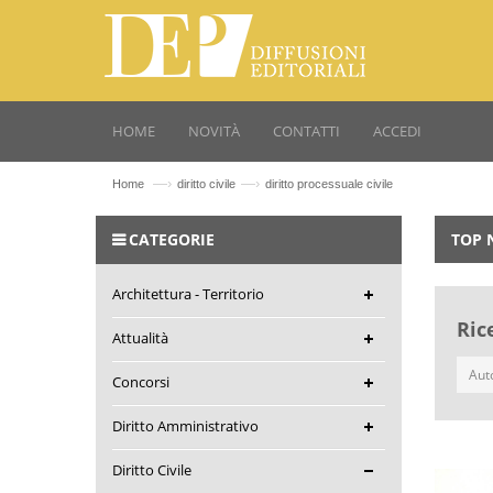
HOME
NOVITÀ
CONTATTI
ACCEDI
—›
—›
Home
diritto civile
diritto processuale civile
CATEGORIE
TOP 
Architettura - Territorio
Ric
Attualità
Concorsi
Diritto Amministrativo
Diritto Civile