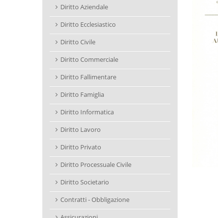
Diritto Aziendale
Diritto Ecclesiastico
Diritto Civile
Diritto Commerciale
Diritto Fallimentare
Diritto Famiglia
Diritto Informatica
Diritto Lavoro
Diritto Privato
Diritto Processuale Civile
Diritto Societario
Contratti - Obbligazione
Assicurazioni