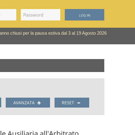
LOG IN
saranno chiusi per la pausa estiva dal 3 al 19 Agosto 2026
AVANZATA
RESET
e Ausiliaria all'Arbitrato