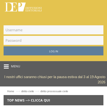
LOG IN
MENU
I nostri uffici saranno chiusi per la pausa estiva dal 3 al 19 Agosto
2026
—›
—›
Home
diritto civile
diritto processuale civile
TOP NEWS --> CLICCA QUI