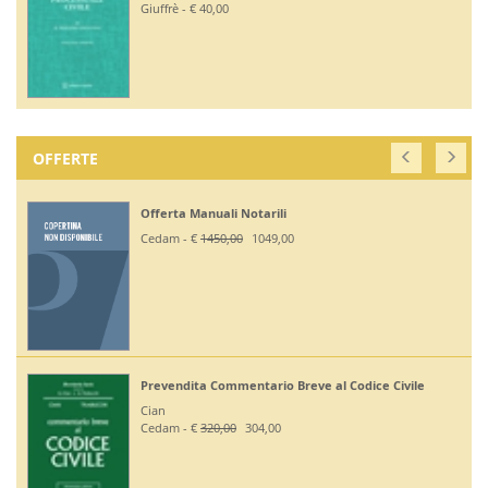
Giuffrè - € 40,00
OFFERTE
Offerta Manuali Notarili
Cedam - €
1450,00
1049,00
Prevendita Commentario Breve al Codice Civile
Cian
Cedam - €
320,00
304,00