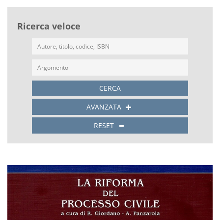
Ricerca veloce
CERCA
AVANZATA
RESET