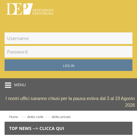
LOG IN
MENU
I nostri uffici saranno chiusi per la pausa estiva dal 3 al 19 Agosto
2026
—›
—›
Home
diritto civile
diritto privato
TOP NEWS --> CLICCA QUI