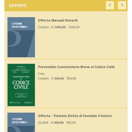
OFFERTE
Offerta Manuali Notarili
Cedam - €
1450,00
1049,00
Prevendita Commentario Breve al Codice Civile
Cian
Cedam - €
320,00
304,00
Offerta - Trattato Diritto di Famiglia 4 Volumi
Giuffrè - €
460,00
390,00