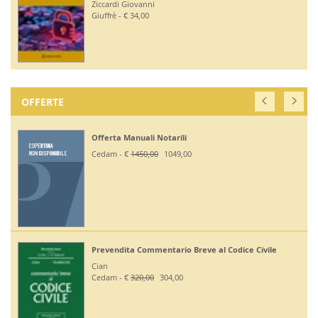
Ziccardi Giovanni
Giuffrè - € 34,00
OFFERTE
Offerta Manuali Notarili
Cedam - €
1450,00
1049,00
Prevendita Commentario Breve al Codice Civile
Cian
Cedam - €
320,00
304,00