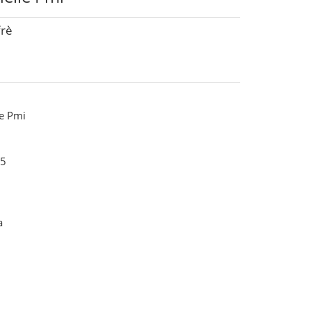
frè
le Pmi
5
a