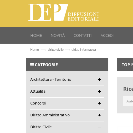
HOME
NOVITÀ
CONTATTI
ACCEDI
—›
—›
Home
diritto civile
diritto informatica
CATEGORIE
TOP 
Architettura - Territorio
Ric
Attualità
Concorsi
Diritto Amministrativo
Diritto Civile