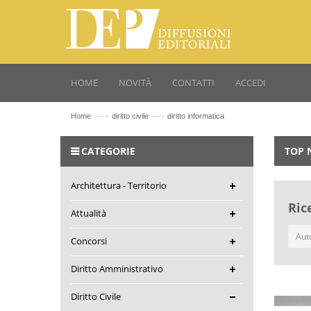
HOME
NOVITÀ
CONTATTI
ACCEDI
—›
—›
Home
diritto civile
diritto informatica
CATEGORIE
TOP 
Architettura - Territorio
Ric
Attualità
Concorsi
Diritto Amministrativo
Diritto Civile