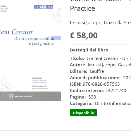
Practice
Ierussi Jacopo, Gazzella St
€ 58,00
Dettagli del libro
Titolo:
Content Creator - Dirit
Autori:
Ierussi Jacopo, Gazze
Editore:
Giuffrè
Anno di pubblicazione:
202
ISBN:
978-8828-857563
Codice interno:
24221240
Pagine:
530
Categoria:
Diritto Informatic
Disponibile