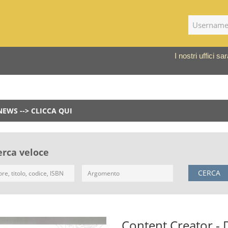
I nostri uffici 
NEWS --> CLICCA QUI
erca veloce
CERCA
Content Creator - D