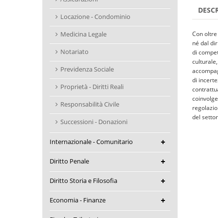
DESC
Locazione - Condominio
Medicina Legale
Con oltre
né dal di
Notariato
di compet
culturale,
Previdenza Sociale
accompagn
di incert
Proprietà - Diritti Reali
contrattua
coinvolge 
Responsabilità Civile
regolazio
del settor
Successioni - Donazioni
Internazionale - Comunitario
Diritto Penale
Diritto Storia e Filosofia
Economia - Finanze