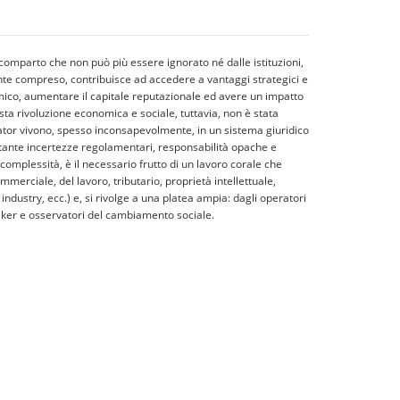
 comparto che non può più essere ignorato né dalle istituzioni,
ente compreso, contribuisce ad accedere a vantaggi strategici e
omico, aumentare il capitale reputazionale ed avere un impatto
esta rivoluzione economica e sociale, tuttavia, non è stata
ator vivono, spesso inconsapevolmente, in un sistema giuridico
ttante incertezze regolamentari, responsabilità opache e
 complessità, è il necessario frutto di un lavoro corale che
ommerciale, del lavoro, tributario, proprietà intellettuale,
dustry, ecc.) e, si rivolge a una platea ampia: dagli operatori
y maker e osservatori del cambiamento sociale.