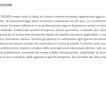
RIZIONE
 350.000 creator attivi in Italia, la content creation economy rappresenta oggi un
ritto, né tantomeno dagli attori economici tradizionali ma che anzi, se correttam
itività. II creator influencer è un professionista capace di generare valore econ
 sfidando i tradizionali concetti di impresa, lavoro autonomo, creatività, arte. Qu
ata da un'evoluzione altrettanto rapida del quadro normativo applicabile. I cre
ezza normativa, mentre i brand e gli sponsor si confrontano ogni giorno con altre
lizzazioni ancora acerbe che aumentano il rischio di attività. Il volume, nella sua
professionisti, esperti e studiosi delle principali aree interessate (diritto civile, c
ne pubblicitaria, economia dei media e della comunicazione, stakeholder di varie in
e ai loro consulenti, dalle agenzie ai giuristi d'impresa, fino al livello dei polic