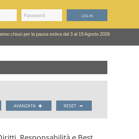
LOG IN
saranno chiusi per la pausa estiva dal 3 al 19 Agosto 2026
AVANZATA
RESET
iritti, Responsabilità e Best