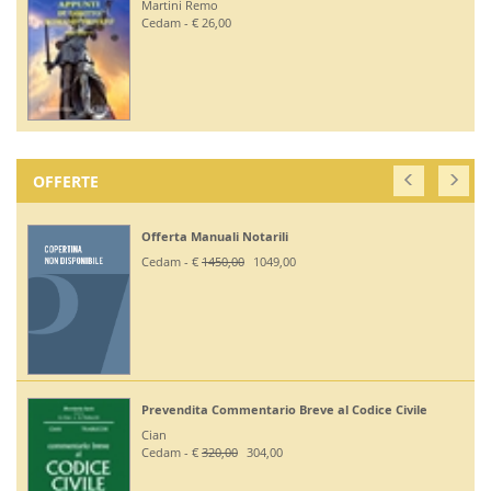
Martini Remo
Cedam - € 26,00
OFFERTE
Offerta Manuali Notarili
Cedam - €
1450,00
1049,00
Prevendita Commentario Breve al Codice Civile
Cian
Cedam - €
320,00
304,00