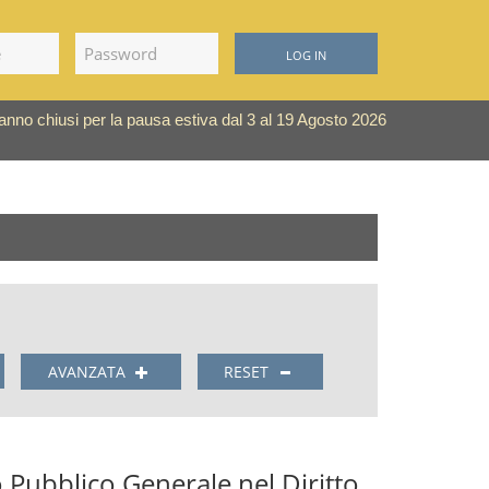
LOG IN
saranno chiusi per la pausa estiva dal 3 al 19 Agosto 2026
AVANZATA
RESET
o Pubblico Generale nel Diritto