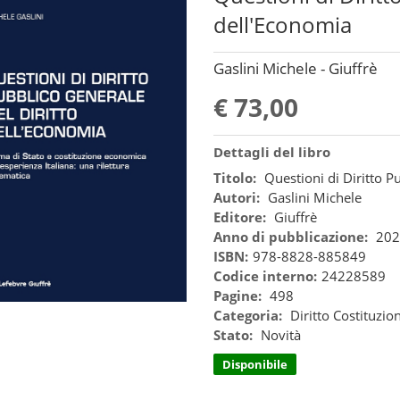
dell'Economia
Gaslini Michele - Giuffrè
€ 73,00
Dettagli del libro
Titolo:
Questioni di Diritto P
Autori:
Gaslini Michele
Editore:
Giuffrè
Anno di pubblicazione:
202
ISBN:
978-8828-885849
Codice interno:
24228589
Pagine:
498
Categoria:
Diritto Costituzio
Stato:
Novità
Disponibile