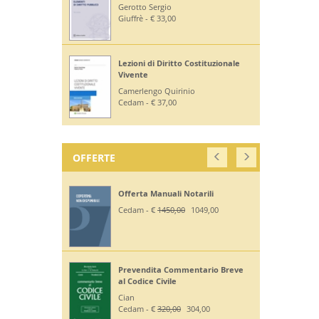
Gerotto Sergio
Giuffrè - € 33,00
Lezioni di Diritto Costituzionale
Vivente
Camerlengo Quirinio
Cedam - € 37,00
OFFERTE
Offerta Manuali Notarili
Cedam - €
1450,00
1049,00
Prevendita Commentario Breve
al Codice Civile
Cian
Cedam - €
320,00
304,00