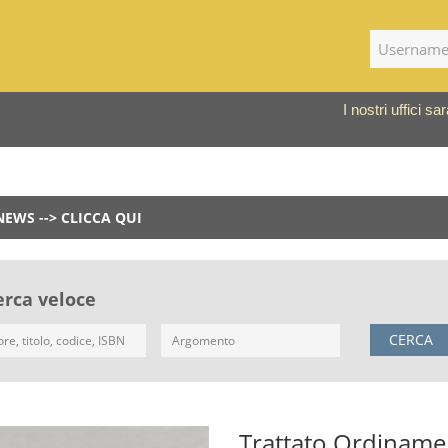
I nostri uffici 
NEWS --> CLICCA QUI
erca veloce
CERCA
Trattato Ordiname