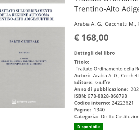
Trentino-Alto Adig
Arabia A. G., Cecchetti M., 
€ 168,00
Dettagli del libro
Titolo:
Trattato Ordinamento della 
Autori:
Arabia A. G., Cecchett
Editore:
Giuffrè
Anno di pubblicazione:
202
ISBN:
978-8828-868798
Codice interno:
24223621
Pagine:
1340
Categoria:
Diritto Costituzio
Disponibile