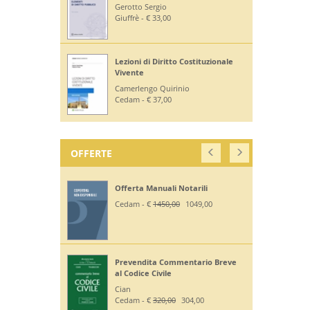
Gerotto Sergio
Giuffrè - € 33,00
Lezioni di Diritto Costituzionale
Vivente
Camerlengo Quirinio
Cedam - € 37,00
OFFERTE
Offerta Manuali Notarili
Cedam - €
1450,00
1049,00
Prevendita Commentario Breve
al Codice Civile
Cian
Cedam - €
320,00
304,00