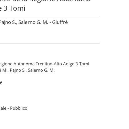
e 3 Tomi
Pajno S., Salerno G. M. - Giuffrè
Regione Autonoma Trentino-Alto Adige 3 Tomi
i M., Pajno S., Salerno G. M.
6
nale - Pubblico