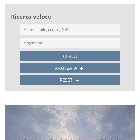
Ricerca veloce
CERCA
AVANZATA
RESET