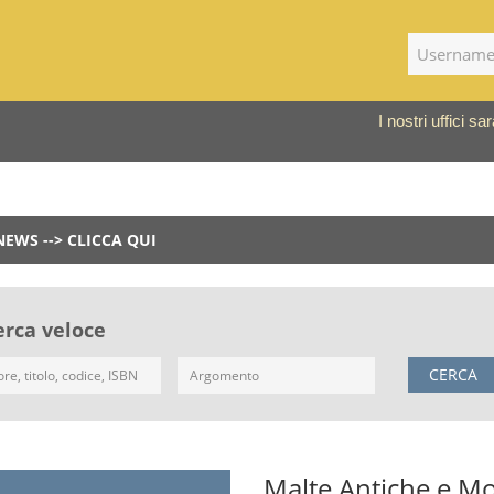
I nostri uffici 
NEWS --> CLICCA QUI
erca veloce
CERCA
Malte Antiche e Mo