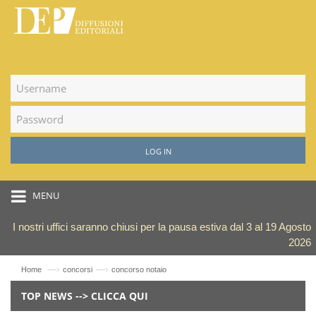
LOG IN
MENU
I nostri uffici saranno chiusi per la pausa estiva dal 3 al 19 Agosto
2026
—›
—›
Home
concorsi
concorso notaio
TOP NEWS --> CLICCA QUI