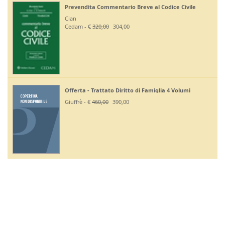
Prevendita Commentario Breve al Codice Civile
Cian
Cedam - €
320,00
304,00
Offerta - Trattato Diritto di Famiglia 4 Volumi
Giuffrè - €
460,00
390,00
D.E.P. DIFFUSIONI EDITORIALI SRL Partita IVA 03258400286 | Tutti i diritti
sono riservati.
privacy
servizio clienti
termini e condizioni