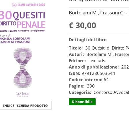
Bortolami M., Frassoni C. - 
€ 30,00
Dettagli del libro
Titolo:
30 Quesiti di Diritto 
Autori:
Bortolami M., Frasson
Editore:
Lex Iuris
Anno di pubblicazione:
202
ISBN:
9791280563644
Codice interno:
64
Pagine:
390
Categoria:
Concorso Avvoca
Disponibile
INDICE - SCHEDA PRODOTTO