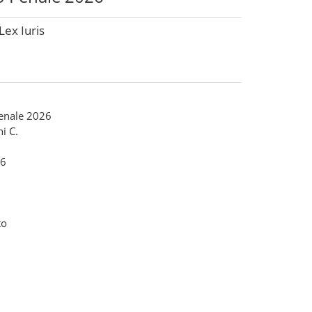
Lex Iuris
Penale 2026
i C.
6
to