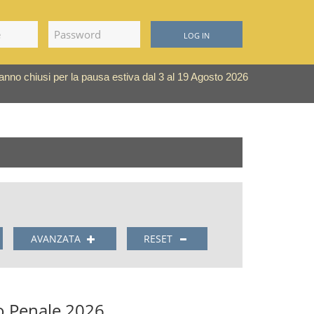
LOG IN
saranno chiusi per la pausa estiva dal 3 al 19 Agosto 2026
AVANZATA
RESET
to Penale 2026