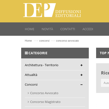
HOME
NOVITÀ
CONTATTI
ACCEDI
—›
—›
Home
concorsi
concorso avvocato
CATEGORIE
TOP 
Architettura - Territorio
Ric
Attualità
Concorsi
Concorso Avvocato
Concorso Magistrato