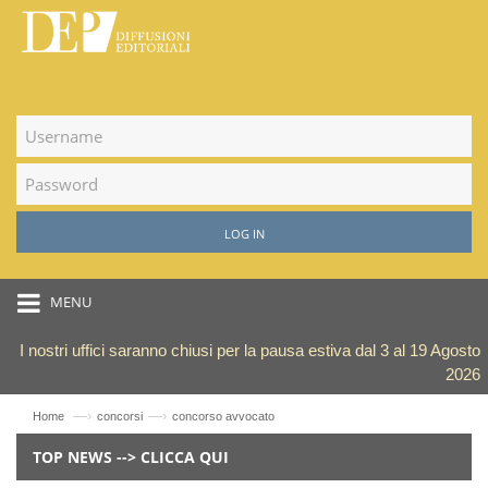
LOG IN
MENU
I nostri uffici saranno chiusi per la pausa estiva dal 3 al 19 Agosto
2026
—›
—›
Home
concorsi
concorso avvocato
TOP NEWS --> CLICCA QUI