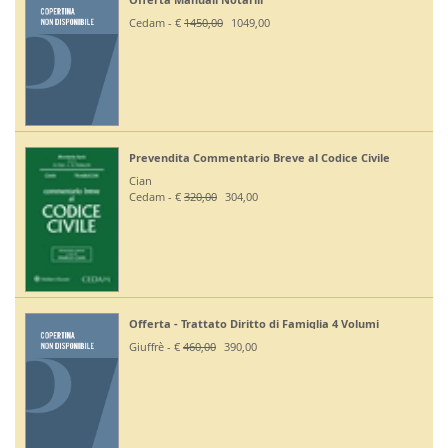
Cedam - €
1450,00
1049,00
Prevendita Commentario Breve al Codice Civile
Cian
Cedam - €
320,00
304,00
Offerta - Trattato Diritto di Famiglia 4 Volumi
Giuffrè - €
460,00
390,00