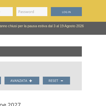
LOG IN
saranno chiusi per la pausa estiva dal 3 al 19 Agosto 2026
AVANZATA
RESET
loe 2027