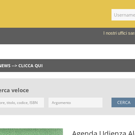
I nostri uffici 
NEWS --> CLICCA QUI
erca veloce
CERCA
Agenda Udienza A