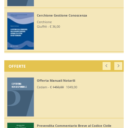
Cerchione Gestione Conoscenza
Cerchione
Giuffrè - € 36,00
OFFERTE
Offerta Manuali Notarili
Cedam - €
1450,00
1049,00
Prevendita Commentario Breve al Codice Civile