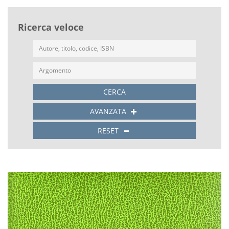
Ricerca veloce
CERCA
AVANZATA
RESET