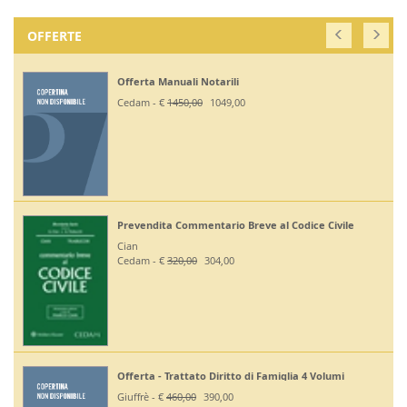
OFFERTE
Offerta Manuali Notarili
Of
20
Cedam - €
1450,00
1049,00
Gi
Prevendita Commentario Breve al Codice Civile
Of
Cian
Gi
Cedam - €
320,00
304,00
Of
Offerta - Trattato Diritto di Famiglia 4 Volumi
Gi
Giuffrè - €
460,00
390,00