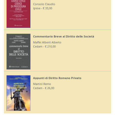
Consolo Claudio
Ru
Ipsoa - € 33,00
Edi
Commentario Breve al Diritto delle Società
Di
Maffei Alberti Alberto
Bo
Cedam - € 210,00
Giu
Di
Appunti di Diritto Romano Privato
Me
Martini Remo
Giu
Cedam - € 26,00