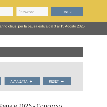
LOG IN
saranno chiusi per la pausa estiva dal 3 al 19 Agosto 2026
AVANZATA
RESET
 Penale 2026 - Concorso