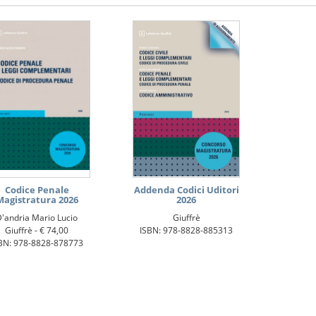
Codice Penale
Addenda Codici Uditori
Magistratura 2026
2026
D'andria Mario Lucio
Giuffrè
Giuffrè -
€ 74,00
ISBN: 978-8828-885313
BN: 978-8828-878773