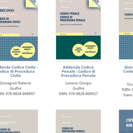
enda Codice Civile -
Addenda Codice
Giov
odice di Procedura
Penale - Codice di
Civil
Civile
Procedura Penale
Giovagnoli Roberto
Lattanzi Giorgio
Giu
Giuffrè
Giuffrè
ISBN: 
BN: 978-8828-868897
ISBN: 978-8828-868927
Stato