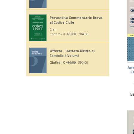
Prevendita Commentario Breve
al Codice Civile
Cian
Cedam - €
320,00
304,00
Offerta - Trattato Diritto di
Famiglia 4 Volumi
Giuffrè - €
460,00
390,00
Add
C
IS