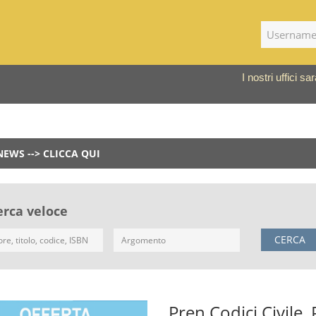
I nostri uffici 
NEWS --> CLICCA QUI
erca veloce
CERCA
Pren Codici Civile,