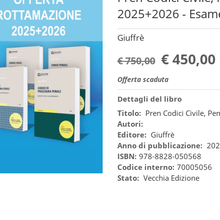
2025+2026 - Esam
Giuffrè
€ 450,00
€ 750,00
Offerta scaduta
Dettagli del libro
Titolo:
Pren Codici Civile, P
Autori:
Editore:
Giuffrè
Anno di pubblicazione:
202
ISBN:
978-8828-050568
Codice interno:
70005056
Stato:
Vecchia Edizione