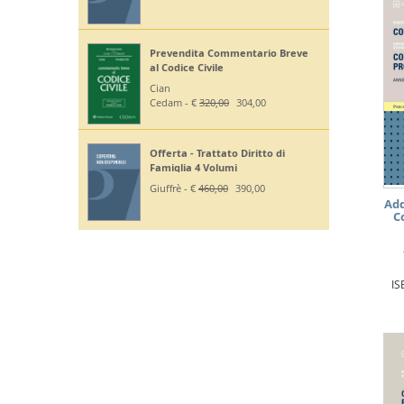
Prevendita Commentario Breve
al Codice Civile
Cian
Cedam - €
320,00
304,00
Offerta - Trattato Diritto di
Famiglia 4 Volumi
Giuffrè - €
460,00
390,00
Add
C
IS