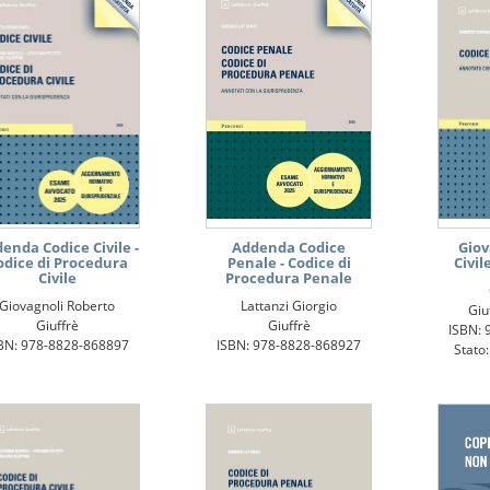
enda Codice Civile -
Addenda Codice
Giov
odice di Procedura
Penale - Codice di
Civil
Civile
Procedura Penale
Giovagnoli Roberto
Lattanzi Giorgio
Giu
Giuffrè
Giuffrè
ISBN: 
BN: 978-8828-868897
ISBN: 978-8828-868927
Stato