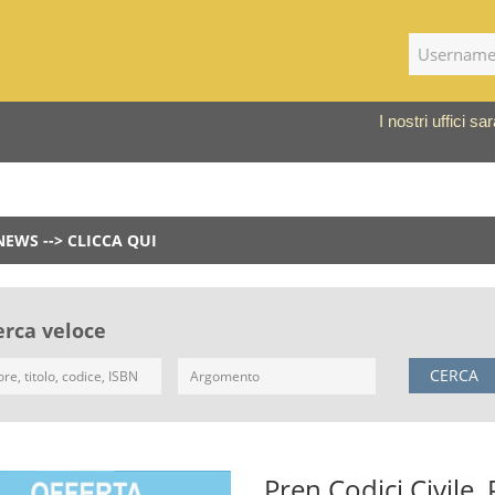
I nostri uffici 
NEWS --> CLICCA QUI
erca veloce
CERCA
Pren Codici Civile,