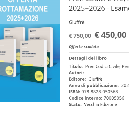
2025+2026 - Esam
Giuffrè
€ 450,00
€ 750,00
Offerta scaduta
Dettagli del libro
Titolo:
Pren Codici Civile, P
Autori:
Editore:
Giuffrè
Anno di pubblicazione:
202
ISBN:
978-8828-050568
Codice interno:
70005056
Stato:
Vecchia Edizione