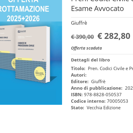
Esame Avvocato
Giuffrè
€ 282,80
€ 390,00
Offerta scaduta
Dettagli del libro
Titolo:
Pren. Codici Civile e
Autori:
Editore:
Giuffrè
Anno di pubblicazione:
202
ISBN:
978-8828-050537
Codice interno:
70005053
Stato:
Vecchia Edizione