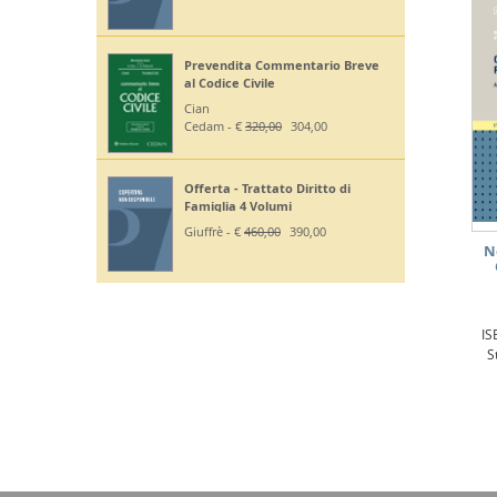
Prevendita Commentario Breve
al Codice Civile
Cian
Cedam - €
320,00
304,00
Offerta - Trattato Diritto di
Famiglia 4 Volumi
Giuffrè - €
460,00
390,00
N
IS
S