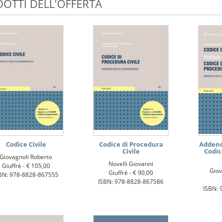
OTTI DELL'OFFERTA
Codice Civile
Codice di Procedura
Addenda
Civile
Codic
Giovagnoli Roberto
Novelli Giovanni
Giuffrè -
€ 105,00
Giov
Giuffrè -
€ 90,00
BN: 978-8828-867555
ISBN: 978-8828-867586
ISBN: 