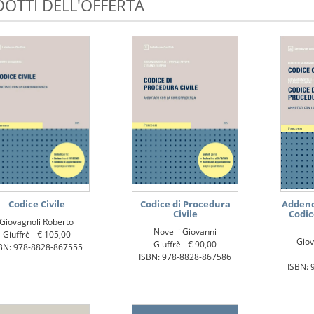
OTTI DELL'OFFERTA
Codice Civile
Codice di Procedura
Addenda
Civile
Codic
Giovagnoli Roberto
Novelli Giovanni
Giuffrè -
€ 105,00
Giov
Giuffrè -
€ 90,00
BN: 978-8828-867555
ISBN: 978-8828-867586
ISBN: 