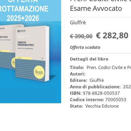
Esame Avvocato
Giuffrè
€ 282,80
€ 390,00
Offerta scaduta
Dettagli del libro
Titolo:
Pren. Codici Civile e
Autori:
Editore:
Giuffrè
Anno di pubblicazione:
202
ISBN:
978-8828-050537
Codice interno:
70005053
Stato:
Vecchia Edizione