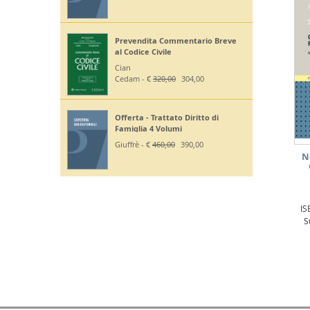
Prevendita Commentario Breve
al Codice Civile
Cian
Cedam - €
320,00
304,00
Offerta - Trattato Diritto di
Famiglia 4 Volumi
Giuffrè - €
460,00
390,00
N
IS
S