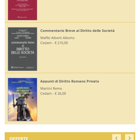
eve al Diritto delle Società
Diritto Bancario e F
Alberto
Bontempi Paolo
00
Giuffrè - € 55,00
Diritto Costituziona
itto Romano Privato
Mezzetti Luca
Giuffrè - € 46,00
0
OFFERTE