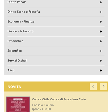
Diritto Penale
Diritto Storia e Filosofia
Economia - Finanze
Fiscale - Tributario
Umanistico
Scientifico
Servizi Digitali
Altro
NOVITÀ
Codice di Procedura Civile
Corte di Giustizia d
io
Ruffini Giuseppe
Editoriale Scientifica 