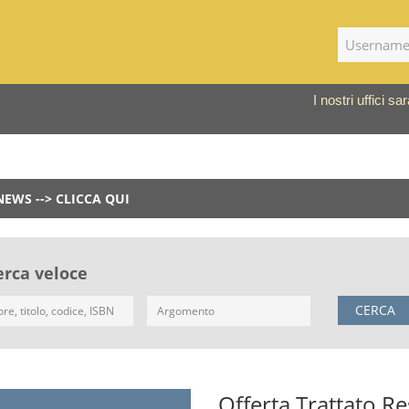
I nostri uffici 
NEWS --> CLICCA QUI
erca veloce
CERCA
Offerta Trattato Re