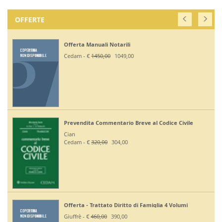
OFFERTE
Off. Codici Civile, Penale, Proc Civile, Proc Penale
2026 - Esame Avv
Giuffrè - €
375,00
330,00
ile
Off Codici Civile e Penale 2026 - Esame Avvocato
Giuffrè - €
195,00
185,20
Off. Codici Civile e Proc Civile 2026 - Esame Avvoca
i
Giuffrè - €
195,00
185,20