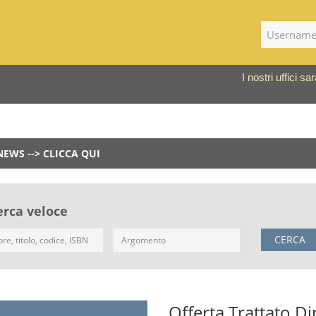
I nostri uffici 
NEWS --> CLICCA QUI
erca veloce
CERCA
Offerta Trattato Dir