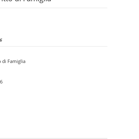
26
o di Famiglia
6