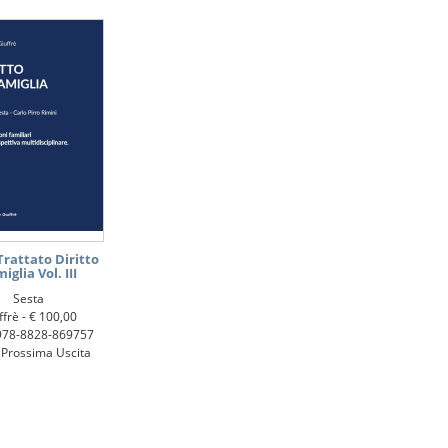
Trattato Diritto
iglia Vol. III
Sesta
ffrè -
€ 100,00
978-8828-869757
 Prossima Uscita