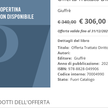
Giuffrè
€ 306,00
€ 340,00
Offerta valida fino al 31/12/20
Dettagli del libro
Titolo:
Offerta Trattato Diritt
Autori:
Editore:
Giuffrè
Anno di pubblicazione:
202
ISBN:
978-8828-049906
Codice interno:
70004990
Stato:
Fuori Catalogo
OTTI DELL'OFFERTA