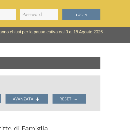
LOG IN
saranno chiusi per la pausa estiva dal 3 al 19 Agosto 2026
AVANZATA
RESET
itto di Famiglia