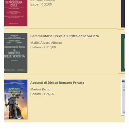
Editoriale Scientifica - € 36,00
Diritto Bancario e Finanziario
Bontempi Paolo
Giuffrè - € 55,00
Diritto Costituzionale
Mezzetti Luca
Giuffrè - € 46,00