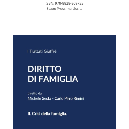
ISBN: 978-8828-869733
Stato: Prossima Uscita