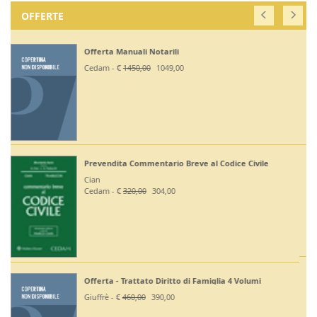
OFFERTE
Off. Codici Civile, Penale, Proc Civile, Proc Penal
2026 - Esame Avv
Giuffrè - €
375,00
330,00
ivile
Off Codici Civile e Penale 2026 - Esame Avvocat
Giuffrè - €
195,00
185,20
Off. Codici Civile e Proc Civile 2026 - Esame Avv
umi
Giuffrè - €
195,00
185,20