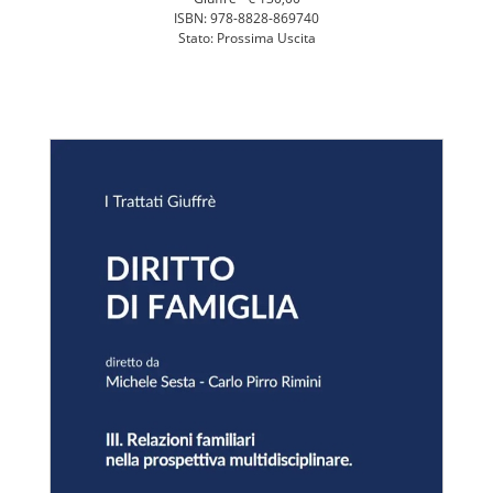
ISBN: 978-8828-869740
Stato: Prossima Uscita