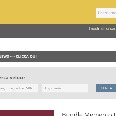
I nostri uffici 
NEWS --> CLICCA QUI
erca veloce
CERCA
Bundle Memento L