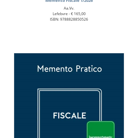
Memento Fiscale 1/2026
Aa.Vv.
Lefebvre -
€ 165,00
ISBN: 9788828850526