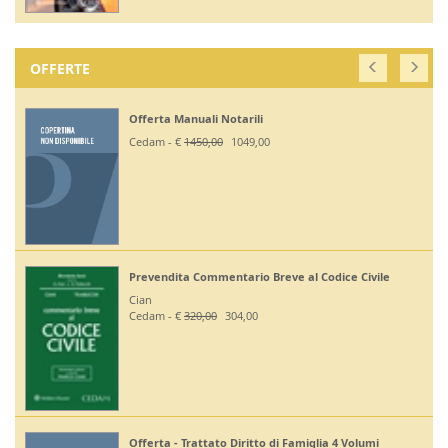
OFFERTE
Off. Codici Civile, Penale, Proc Civile, Pr
2026 - Esame Avv
Giuffrè - €
375,00
330,00
odice Civile
Off Codici Civile e Penale 2026 - Esame 
Giuffrè - €
195,00
185,20
Off. Codici Civile e Proc Civile 2026 - E
ia 4 Volumi