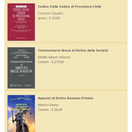
ivile
Corte di Giustizia dell'Unione Europea
Ruffini Giuseppe
Editoriale Scientifica - € 36,00
e Società
Diritto Bancario e Finanziario
Bontempi Paolo
Giuffrè - € 55,00
Diritto Costituzionale
Mezzetti Luca
Giuffrè - € 46,00