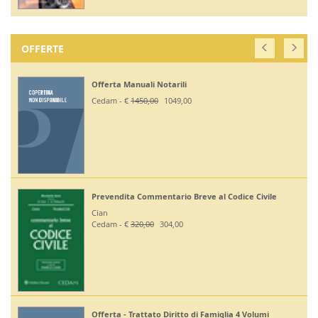
OFFERTE
Off. Codici Civile, Penale, Proc Civile
2026 - Esame Avv
Giuffrè - €
375,00
330,00
l Codice Civile
Off Codici Civile e Penale 2026 - Esa
Giuffrè - €
195,00
185,20
Off. Codici Civile e Proc Civile 2026 
miglia 4 Volumi