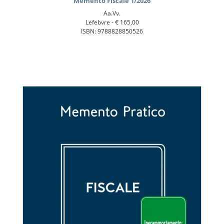
Memento Fiscale 1/2026
Aa.Vv.
Lefebvre -
€ 165,00
ISBN: 9788828850526