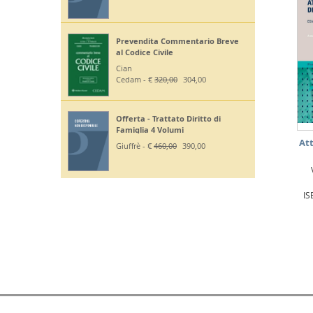
Prevendita Commentario Breve
al Codice Civile
Cian
Cedam - €
320,00
304,00
Offerta - Trattato Diritto di
Famiglia 4 Volumi
Att
Giuffrè - €
460,00
390,00
IS
D.E.P. DIFFUSIONI EDITORIALI SRL Partita IVA 03258400286 | Tutti