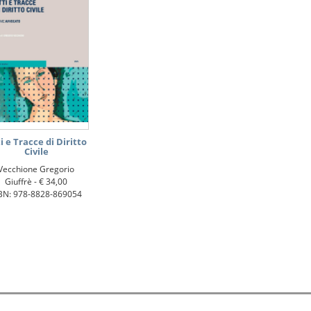
i e Tracce di Diritto
Civile
Vecchione Gregorio
Giuffrè -
€ 34,00
BN: 978-8828-869054
 i diritti sono riservati.