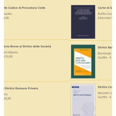
Corte di Giustizia dell'Unione Europea
Ruffini Giuseppe
Editoriale Scientifica - € 36,00
Diritto Bancario e Finanziario
Bontempi Paolo
Giuffrè - € 55,00
Diritto Costituzionale
Mezzetti Luca
Giuffrè - € 46,00