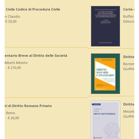
Corte di Giustizia dell'Unione Europea
Ruffini Giuseppe
Editoriale Scientifica - € 36,00
Diritto Bancario e Finanziario
Bontempi Paolo
Giuffrè - € 55,00
Diritto Costituzionale
Mezzetti Luca
Giuffrè - € 46,00