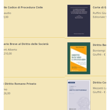
Corte di Giustizia dell'Unione Europea
Ruffini Giuseppe
Editoriale Scientifica - € 36,00
Diritto Bancario e Finanziario
Bontempi Paolo
Giuffrè - € 55,00
Diritto Costituzionale
Mezzetti Luca
Giuffrè - € 46,00