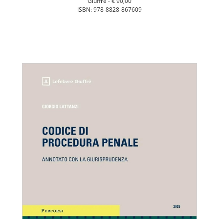
Giuffrè -
€ 90,00
ISBN: 978-8828-867609