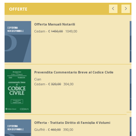
OFFERTE
Off. Codici Civile, Penale, Proc Civile, Proc Penale
2026 - Esame Avv
Giuffrè - €
375,00
330,00
Off Codici Civile e Penale 2026 - Esame Avvocato
Giuffrè - €
195,00
185,20
Off. Codici Civile e Proc Civile 2026 - Esame Avvocato
Giuffrè - €
195,00
185,20