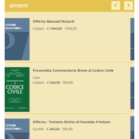
OFFERTE
Off. Codici Civile, Penale, Proc Civile, Proc Penale
2026 - Esame Avv
Giuffrè - €
375,00
330,00
Off Codici Civile e Penale 2026 - Esame Avvocato
Giuffrè - €
195,00
185,20
Off. Codici Civile e Proc Civile 2026 - Esame Avvocato
Giuffrè - €
195,00
185,20