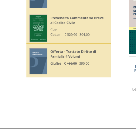
Prevendita Commentario Breve
al Codice Civile
Cian
Cedam - €
320,00
304,00
Offerta - Trattato Diritto di
Famiglia 4 Volumi
Giuffrè - €
460,00
390,00
IS
D.E.P. DIFFUSIONI EDITORIALI SRL Partita IVA 03258400286 | Tutti