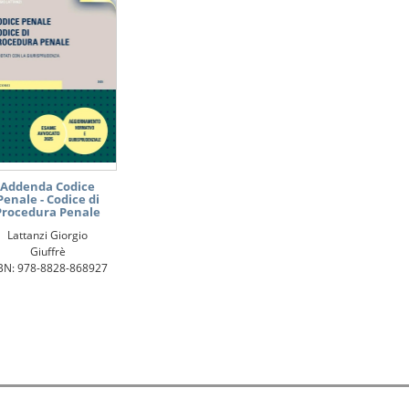
Addenda Codice
Penale - Codice di
Procedura Penale
Lattanzi Giorgio
Giuffrè
BN: 978-8828-868927
 i diritti sono riservati.