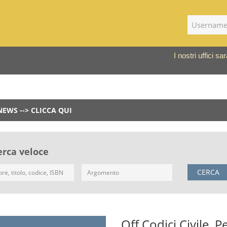
I nostri uffici 
NEWS --> CLICCA QUI
erca veloce
CERCA
Off Codici Civile, 