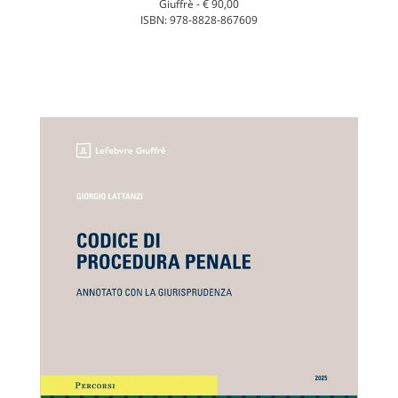
Giuffrè -
€ 90,00
ISBN: 978-8828-867609